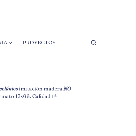
RÍA
PROYECTOS
 MIEL 13X66 1ª
celánico
imitación madera
NO
ormato 13x66. Calidad 1ª