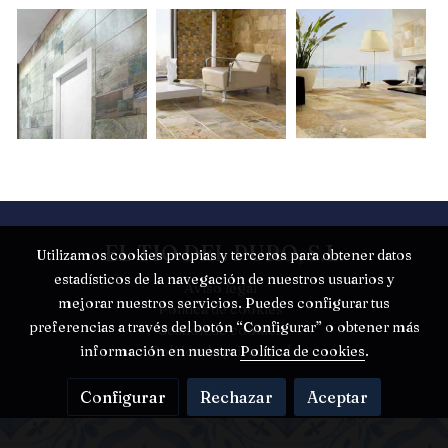
EL TIO DEL PURO, S.L.
Utilizamos cookies propias y terceros para obtener datos
estadísticos de la navegación de nuestros usuarios y
Aviso legal
mejorar nuestros servicios. Puedes configurar tus
Política de cookies
preferencias a través del botón “Configurar” o obtener más
Gestión de cookies
Política de privacidad
información en nuestra
Política de cookies
.
Configurar
Rechazar
Aceptar